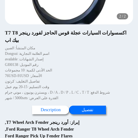
2
/
2
اكسسوارات السيارات عجلة قوس الحاجز لفورد رينجر T7 T8
بيك اب
مكان المنشأ: الصين
اسم العلامة التجارية: Dongsui
إصدار الشهادات: available
رقم الموديل: GI00138
الحد الأدنى لكمية: 10 مجموعات
الأسعار: 76USD-91USD
تفاصيل التغليف: كرتون
وقت التسليم: 15-20 يوم عمل
شروط الدفع: D / A ، D / P ، L / C ، T / T ، ويسترن يونيون ، موني جرام
القدرة على العرض: 5000sets / شهر
تفصيل
Description
إبراز:
أورد رينجر T7 Wheel Arch Fender
,
,
Ford Ranger T8 Wheel Arch Fender
Ford Ranger Pick Up Fender Flares