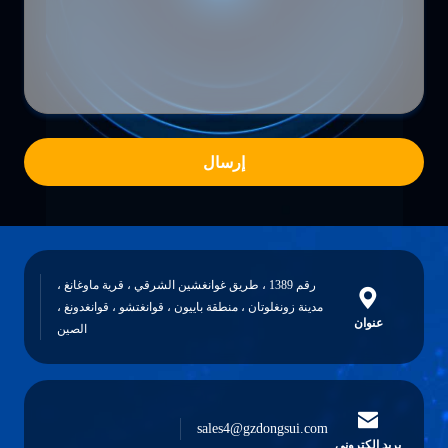
إرسال
رقم 1389 ، طريق غوانغشين الشرقي ، قرية ماوغانغ ،
مدينة زونغلوتان ، منطقة باييون ، قوانغتشو ، قوانغدونغ ،
عنوان
الصين
sales4@gzdongsui.com
بريد إلكتروني