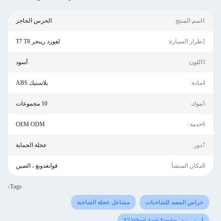
1اسم المنتج:
الحرس الحاجز
2طراز السيارة:
لفورد رينجر T7 T8
3اللون:
أسود
4مادة:
بلاستيك ABS
5موك:
10 مجموعات
6خدمة::
OEM ODM
7دور:
عجلة الحماية
8مكان المنشأ:
قوانغدونغ ، الصين
Tags:
حراس المصد للشاحنات
مشاعل عجلة الشاحنة