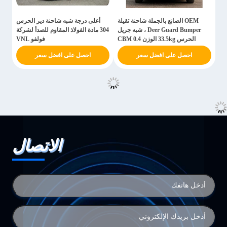
OEM الصانع بالجملة شاحنة ثقيلة
أعلى درجة شبه شاحنة دير الحرس
Deer Guard Bumper ، شبه جريل
304 مادة الفولاذ المقاوم للصدأ لشركة
الحرس 33.5kg الوزن 0.4 CBM
فولفو VNL
احصل على افضل سعر
احصل على افضل سعر
الاتصال