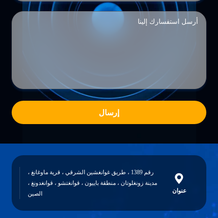
إرسال
رقم 1389 ، طريق غوانغشين الشرقي ، قرية ماوغانغ ،
مدينة زونغلوتان ، منطقة باييون ، قوانغتشو ، قوانغدونغ ،
عنوان
الصين