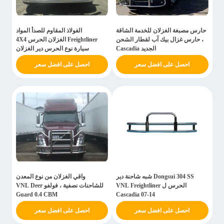
حارس مصبغة الغزلان للخدمة الشاقة
الفولاذ المقاوم للصدأ المواد
، حارس غزال بيك آب لقطار الشحن
Freightliner الغزلان الحرس 4X4
الجديد Cascadia
سيارة نوع الحرس دير الغزلان
احصل على افضل سعر
احصل على افضل سعر
Dongsui 304 SS شبه شاحنة دير
واقي الغزلان من نوع المعدن
الحرس ل VNL Freightliner
للشاحنات نصفية ، فولفو VNL Deer
Guard 0.4 CBM
Cascadia 07-14
احصل على افضل سعر
احصل على افضل سعر