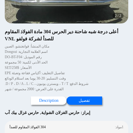
2
/
2
أعلى درجة شبه شاحنة دير الحرس 304 مادة الفولاذ المقاوم
للصدأ لشركة فولفو VNL
مكان المنشأ: قوانغتشو، الصين
اسم العلامة التجارية: Dongsui
رقم الموديل: DO-BT-F04
الحد الأدنى لكمية: 50 مجموعة
الأسعار: $258/SET
تفاصيل التغليف: أكياس فقاعة وتعبئة EPE
وقت التسليم: 20-30 يوما بعد استلام الودائع
شروط الدفع: T / T ، ويسترن يونيون ، D / P ، D / A ، L / C.
القدرة على العرض: 2000 مجموعة / شهر
تفصيل
Description
إبراز:
حارس الغزلان الشواية
,
حارس غزال بيك آب
1مواد:
304 الفولاذ المقاوم للصدأ