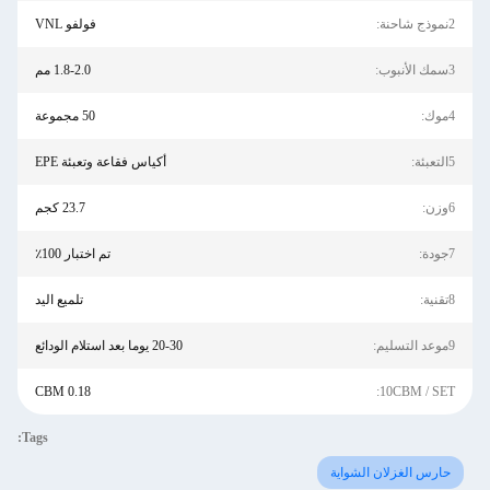
2نموذج شاحنة:
فولفو VNL
3سمك الأنبوب:
1.8-2.0 مم
4موك:
50 مجموعة
5التعبئة:
أكياس فقاعة وتعبئة EPE
6وزن:
23.7 كجم
7جودة:
تم اختبار 100٪
8تقنية:
تلميع اليد
9موعد التسليم:
20-30 يوما بعد استلام الودائع
0.18 CBM
10CBM / SET:
Tags:
حارس الغزلان الشواية