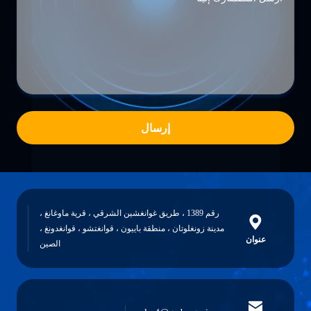
إرسال
رقم 1389 ، طريق غوانغشين الشرقي ، قرية ماوغانغ ،
مدينة زونغلوتان ، منطقة باييون ، قوانغتشو ، قوانغدونغ ،
عنوان
الصين