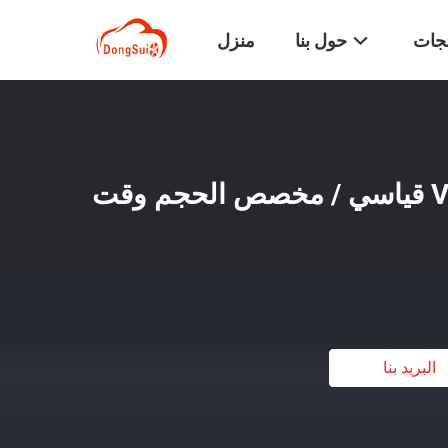
تجات
حول بنا
منزل
فولفو Vnl Deer Guard قياسي / مخصص الحجم وقت
البريد بنا