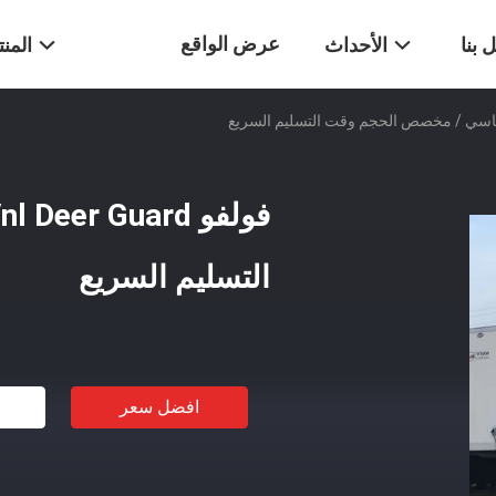
عرض الواقع
 بنا
الأحداث
المن
الافتراضي
التسليم السريع
افضل سعر