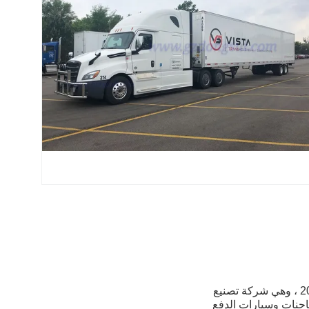
تأسست شركة Guangzhou Dongsui Auto Accessories & Spare Parts Co. ، Ltd. في عام 2008 ، وهي شركة تصنيع
حنات وسيارات الدفع