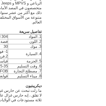
الرباعي و MPVS و Jeeps و Pickup.يقع في منطقة باييون ، قوانغتشو ، مع سهولة الوصول إلى وسائل النقل.
متخصصون في المصد الأمامي 
ذلك مع أكثر من عشر سنوات م
متنوعة من الأسواق المختلفة 
العالم.
تفاصيل سريعة
1. المواد
304 الفولاذ المقاوم للصدأ
2. اللون
فضة
3. موك
30
1- فولفو Vnl 04-14
4. السيارة
2.فريت لاينر كاسكاديا 07-14
5. الحزمة
قياس
6. وقت التسليم
25-35 يوم
7. مصطلح التجارة
 FOB
8. ميناء التسليم
قوانغ
ديكريبتيون
ما زلت تبحث عن حارس غزال
لا تقلق ، إنه حارس غزال عالي الجود
ثلاثة مستودعات في الولايات