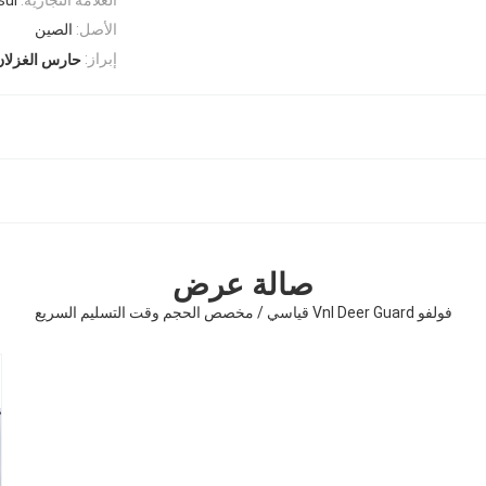
الأصل:
الصين
إبراز:
حارس الغزلا
صالة عرض
فولفو Vnl Deer Guard قياسي / مخصص الحجم وقت التسليم السريع