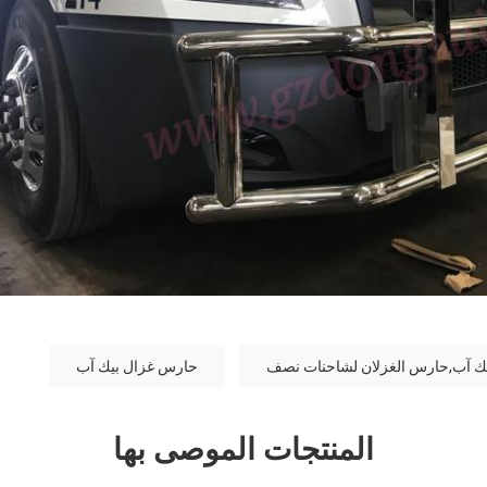
ك آب,حارس الغزلان لشاحنات نصف
حارس غزال بيك آب
المنتجات الموصى بها