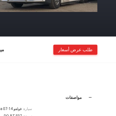
طلب عرض أسعار
مي
مواصفات
سيارة:
فولفو Vnl 04-14 / Freightliner Cascadia 07-14
نموذج:
DO-BT-F07