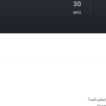
30
MOQ
Dong