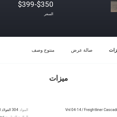
$350-$399
السعر
زات
صالة عرض
منتوج وصف
ميزات
المواد:
304 الفولاذ المقاوم للصدأ
العلامة التجارية:
sui