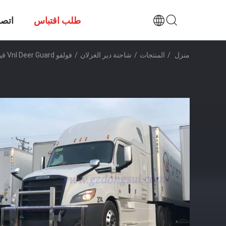
طلب اقتباس
اتصل
منزل
/
المنتجات
/
شاحنة دير الغزلان
/
فولفو Vnl Deer Guard قياسي / مخصص الحجم وقت التسليم السريع