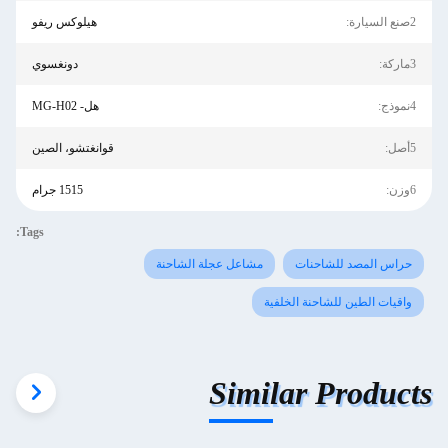
2صنع السيارة:
هيلوكس ريفو
3ماركة:
دونغسوي
4نموذج:
هل- MG-H02
5أصل:
قوانغتشو، الصين
6وزن:
1515 جرام
Tags:
حراس المصد للشاحنات
مشاعل عجلة الشاحنة
واقيات الطين للشاحنة الخلفية
Similar Products