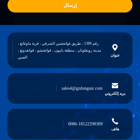
إرسال
رقم 1389 ، طريق غوانغشين الشرقي ، قرية ماوغانغ ،
مدينة زونغلوتان ، منطقة باييون ، قوانغتشو ، قوانغدونغ ،
عنوان
الصين
sales4@gzdongsui.com
بريد إلكتروني
0086-18122298309
هاتف