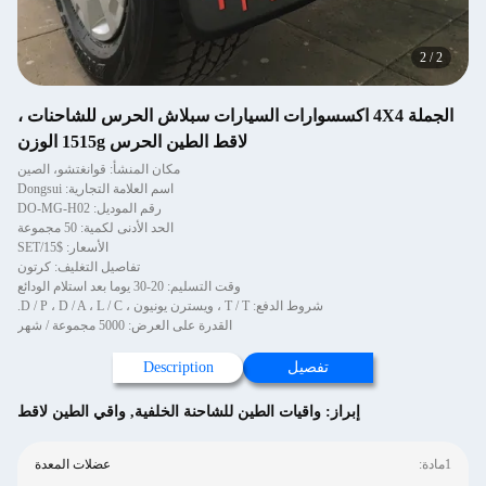
2
/
2
الجملة 4X4 اكسسوارات السيارات سبلاش الحرس للشاحنات ،
لاقط الطين الحرس 1515g الوزن
مكان المنشأ: قوانغتشو، الصين
اسم العلامة التجارية: Dongsui
رقم الموديل: DO-MG-H02
الحد الأدنى لكمية: 50 مجموعة
الأسعار: $15/SET
تفاصيل التغليف: كرتون
وقت التسليم: 20-30 يوما بعد استلام الودائع
شروط الدفع: T / T ، ويسترن يونيون ، D / P ، D / A ، L / C.
القدرة على العرض: 5000 مجموعة / شهر
تفصيل
Description
إبراز:
واقيات الطين للشاحنة الخلفية
,
واقي الطين لاقط
1مادة:
عضلات المعدة