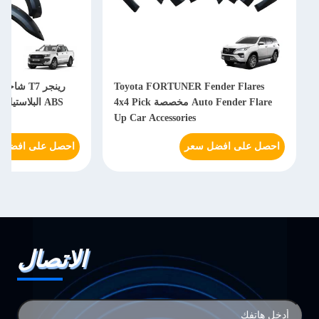
Toyota FORTUNER Fender Flares
رينجر T7
Auto Fender Flare مخصصة 4x4 Pick
ABS البلاستيك الخلفي الحاجز مشاعل
Up Car Accessories
احصل على افضل سعر
احصل على افضل 
الاتصال