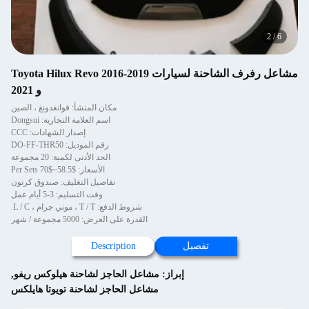
2
/
6
مشاعل رفرف الشاحنة لسيارات Toyota Hilux Revo 2016-2019
و 2021
مكان المنشأ: قوانغدونغ ، الصين
اسم العلامة التجارية: Dongsui
إصدار الشهادات: CCC
رقم الموديل: DO-FF-THR50
الحد الأدنى لكمية: 20 مجموعة
الأسعار: $58.5~$70 Per Sets
تفاصيل التغليف: صندوق كرتون
وقت التسليم: 3-5 أيام عمل
شروط الدفع: T / T ، موني جرام ، L / C.
القدرة على العرض: 5000 مجموعة / شهر
تفصيل
Description
إبراز:
مشاعل الحاجز لشاحنة هيلوكس ريفو
,
مشاعل الحاجز لشاحنة تويوتا هايلكس