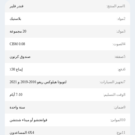
1اسم المنتج:
فندر فلير
2مواد:
بلاستيك
3موك:
20 مجموعة
4الصوت:
0.08 CBM
5صفقة:
صندوق كرتون
6دفع:
إيداع 30٪
7تجهيز السيارات:
لتويوتا هيلوكس ريفو 2016-2019 و 2021
8وقت التسليم:
7-10 أيام
9ضمان:
سنة واحدة
10الموانئ:
قوانغتشو أو ميناء شنتشن
11نوع:
4X4 المساعدون