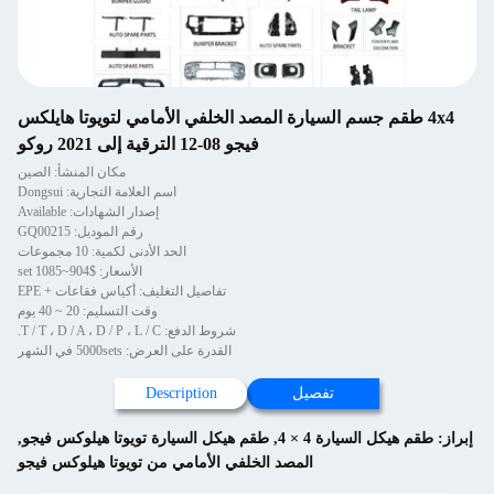
4x4 طقم جسم السيارة المصد الخلفي الأمامي لتويوتا هايلكس
فيجو 08-12 الترقية إلى 2021 روكو
مكان المنشأ: الصين
اسم العلامة التجارية: Dongsui
إصدار الشهادات: Available
رقم الموديل: GQ00215
الحد الأدنى لكمية: 10 مجموعات
الأسعار: $904~1085 set
تفاصيل التغليف: أكياس فقاعات + EPE
وقت التسليم: 20 ~ 40 يوم
شروط الدفع: T / T ، D / A ، D / P ، L / C.
القدرة على العرض: 5000sets في الشهر
تفصيل
Description
إبراز:
طقم هيكل السيارة 4 × 4
,
طقم هيكل السيارة تويوتا هيلوكس فيجو
,
المصد الخلفي الأمامي من تويوتا هيلوكس فيجو