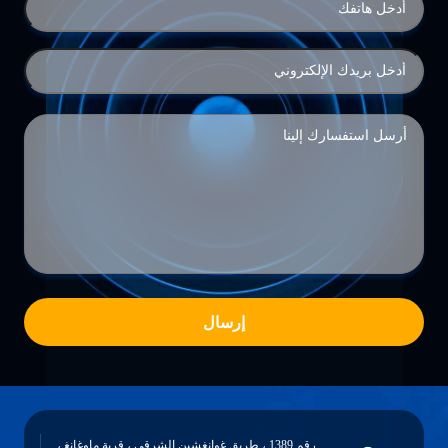
إرسال
رقم 1389 ، طريق غوانغشين الشرقي ، قرية ماوغانغ ،