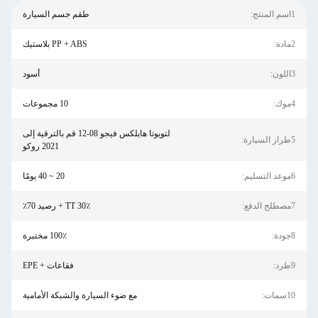
1اسم المنتج:
طقم جسم السيارة
2مادة:
PP + ABS بلاستيك
3اللون:
أسود
4موك:
10 مجموعات
لتويوتا هايلكس فيجو 08-12 قم بالترقية إلى
5طراز السيارة:
2021 روكو
6موعد التسليم:
20 ~ 40 يومًا
7مصطلح الدفع:
TT 30٪ + رصيد 70٪
8جودة:
100٪ مختبرة
9طرد:
فقاعات + EPE
10سمات:
مع ضوء السيارة والشبكة الأمامية