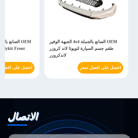
OEM الصانع بالجملة 4x4 الجبهة الوفير
طقم جسم السيارة لتويوتا لاند كروزر
Bodykit Front
لاندكروزر
احصل على افضل سعر
احصل على افضل 
الاتصال