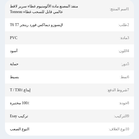
منفذ المصنع مادة الألومنيوم غطاء سرير لاقط
1اسم المنتج:
عالمي قابل للسحب غطاء Tonneau
2طلب:
لإيسوزو ديماكس فورد رينجر T6 T7
3مادة:
PVC
4اللون:
أسود
5دور:
حماية
6نمط:
بسيط
7شروط الدفع:
إيداع T / T30٪
8جودة:
100٪ مختبرة
9التركيب:
تركيب Esay
10نوع الغلاف:
النوع الصعب