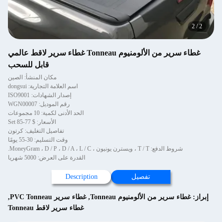
2
/
2
غطاء سرير من الألومنيوم Tonneau غطاء سرير لاقط عالمي
قابل للسحب
مكان المنشأ: الصين
اسم العلامة التجارية: dongsui
إصدار الشهادات: ISO9001
رقم الموديل: WGN00007
الحد الأدنى لكمية: 10 مجموعات
الأسعار: $ 77-85 Set
تفاصيل التغليف: كرتون
وقت التسليم: 30-55 يومًا
شروط الدفع: T / T ، ويسترن يونيون ، MoneyGram ، D / P ، D / A ، L / C.
القدرة على العرض: 5000 شهريا
تفصيل
Description
إبراز:
غطاء سرير من الألومنيوم Tonneau
,
غطاء سرير PVC Tonneau
,
غطاء سرير لاقط Tonneau