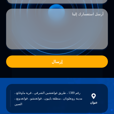
إرسال
رقم 1389 ، طريق غوانغشين الشرقي ، قرية ماوغانغ ،
مدينة زونغلوتان ، منطقة باييون ، قوانغتشو ، قوانغدونغ ،
عنوان
الصين