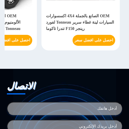
OEM الصانع بالجملة 4X4 اكسسوارات
OEM ا
السيارات لينة غطاء سرير Tonneau لفورد
الألومنيوم ا
رينجر F150 تندرا تاكوما
Tonneau لـ D- MAX 2013 4 أبواب
احصل على افضل سعر
احصل على افضل 
الاتصال