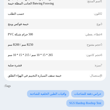
1اسم المنتج:
Batwing Foxwing الجانب المظلة خيمة
2اللون:
حسب الطلب
3نوع:
خيمة فوكس وينج
4غطاء، يغطي:
500 جرام شبكة PVC
5حجم مفتوح:
R250 سم / R200 سم
6حجم كانتون:
265 * 15 * 10 سم / 215 * 15 * 10 سم
7ميزة:
قشرة صلبة
8إستعمال:
خيمة سقف السيارة التخييم في الهواء الطلق
Tags:
حراس دفقة للشاحنات
واقيات الطين الخلفية للشاحنة
SGS Hardtop Rooftop Tent