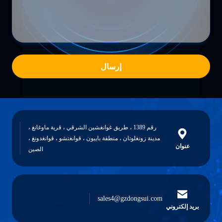
إرسال
رقم 1389 ، طريق غوانغشين الشرقي ، قرية ماوغانغ ،
مدينة زونغلوتان ، منطقة باييون ، قوانغتشو ، قوانغدونغ ،
عنوان
الصين
sales4@gzdongsui.com
بريد إلكتروني