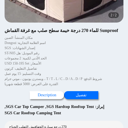
2
/
2
Sunproof للماء 270 درجة خيمة سطح صلب مع غرفة القماش
مكان المنشأ: الصين
اسم العلامة التجارية: Dongsui
إصدار الشهادات: SGS
رقم الموديل: هل ST-N05
الحد الأدنى لكمية: 2 مجموعات
الأسعار: USD 150-195 Set
تفاصيل التغليف: كرتون
وقت التسليم: 15 يوم عمل
شروط الدفع: T / T ، L / C ، D / A ، D / P ، ويسترن يونيون ، موني جرام
القدرة على العرض: 5000 قطعة شهريا
تفصيل
Description
إبراز:
SGS Hardtop Rooftop Tent
,
SGS Car Top Camper
,
SGS Car Rooftop Camping Tent
270 درجة سيارة الخفافيش الثعلب الجناح