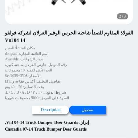
2
/
3
الفولاذ المقاوم للصدأ شاحنة الحرس الوفير الغزلان لشركة فولفو
Vnl 04-14
مكان المنشأ: الصين
اسم العلامة التجارية: dongsui
إصدار الشهادات: Available
رقم الموديل: حارس الغزلان شاحنة كبيرة
الحد الأدنى لكمية: 10 مجموعات
الأسعار: $350~$405/Set
تفاصيل التغليف: أكياس فقاعة و EPE
وقت التسليم: 20 ~ 40 يوم
شروط الدفع: L / C ، D / A ، D / P ، T / T.
القدرة على العرض: 5000 مجموعات شهريا
تفصيل
Description
إبراز:
Vnl 04-14 Truck Bumper Deer Guards
,
Cascadia 07-14 Truck Bumper Deer Guards