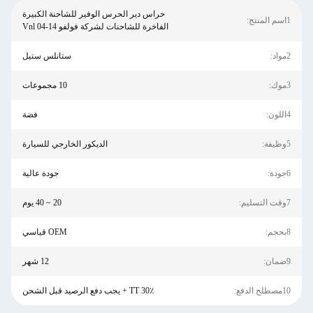
حراس دير الحرس الوفير للشاحنة الكبيرة
1اسم المنتج:
الفاخرة للشاحنات لشركة فولفو Vnl 04-14
2مواد:
ستانلس ستيل
3موك:
10 مجموعات
4اللون:
فضة
5وظيفة:
الديكور الخارجي للسيارة
6جودة:
جودة عالية
7وقت التسليم:
20 ~ 40 يوم
8بحجم:
OEM قياسي
9ضمان:
12 شهر
10مصطلح الدفع:
30٪ TT + يجب دفع الرصيد قبل الشحن