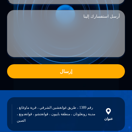
إرسال
رقم 1389 ، طريق غوانغشين الشرقي ، قرية ماوغانغ ،
مدينة زونغلوتان ، منطقة باييون ، قوانغتشو ، قوانغدونغ ،
عنوان
الصين