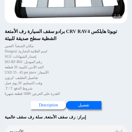
2
/
6
تويوتا هايلكس CRV RAV4 برادو سقف السيارة رف الأمتعة
الشظية سطح صديقة للبيئة
مكان المنشأ: الصين
اسم العلامة التجارية: Dongsui
إصدار الشهادات: SGS
رقم الموديل: DO-RF-R01
الحد الأدنى لكمية: 20 قطعة
الأسعار: USD 35 - 45 per piece
تفاصيل التغليف: كرتون
وقت التسليم: 20 يوم عمل
شروط الدفع: T / T.
القدرة على العرض: 5000 قطعة شهريا
تفصيل
Description
إبراز:
رف سقف الأمتعة
,
سلة رف سقف عالمية
1مواد:
الألومنيوم