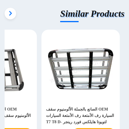
Similar Products
OEM الصانع بالجملة الألومنيوم سقف
السيارة رف الأمتعة رف الأمتعة السيارات
الألومنيوم سقف ال
لتويوتا هايلكس فورد رينجر T7 T8 D-
ال
MAX